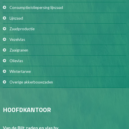
Consumptie/oliepersing lijnzaad
Lijnzaad
Zaadproductie
Vezelvlas
Zaaigranen
Olievlas
Wintertarwe
Overige akkerbouwzaden
HOOFDKANTOOR
Van de Bilt zaden en vlas bv