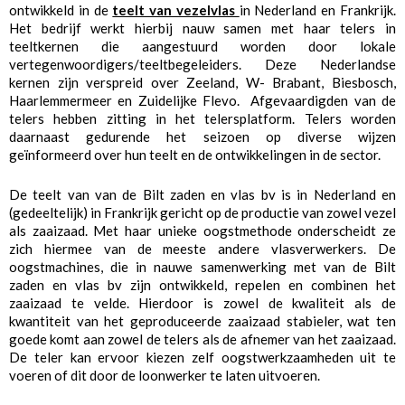
ontwikkeld in de
teelt van vezelvlas
in Nederland en Frankrijk.
Het bedrijf werkt hierbij nauw samen met haar telers in
teeltkernen die aangestuurd worden door lokale
vertegenwoordigers/teeltbegeleiders. Deze Nederlandse
kernen zijn verspreid over Zeeland, W- Brabant, Biesbosch,
Haarlemmermeer en Zuidelijke Flevo. Afgevaardigden van de
telers hebben zitting in het telersplatform. Telers worden
daarnaast gedurende het seizoen op diverse wijzen
geïnformeerd over hun teelt en de ontwikkelingen in de sector.
De teelt van van de Bilt zaden en vlas bv is in Nederland en
(gedeeltelijk) in Frankrijk gericht op de productie van zowel vezel
als zaaizaad. Met haar unieke oogstmethode onderscheidt ze
zich hiermee van de meeste andere vlasverwerkers. De
oogstmachines, die in nauwe samenwerking met van de Bilt
zaden en vlas bv zijn ontwikkeld, repelen en combinen het
zaaizaad te velde. Hierdoor is zowel de kwaliteit als de
kwantiteit van het geproduceerde zaaizaad stabieler, wat ten
goede komt aan zowel de telers als de afnemer van het zaaizaad.
De teler kan ervoor kiezen zelf oogstwerkzaamheden uit te
voeren of dit door de loonwerker te laten uitvoeren.