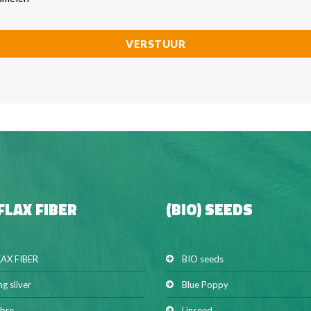
 FLAX FIBER
(BIO) SEEDS
LAX FIBER
BIO seeds
ng sliver
Blue Poppy
ibre
Linseed