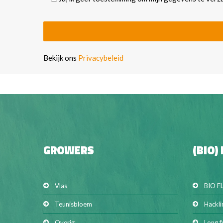
Bekijk ons
Privacybeleid
GROWERS
(BIO)
Vlas
BIO F
Teunisbloem
Hackli
Overig
Long f