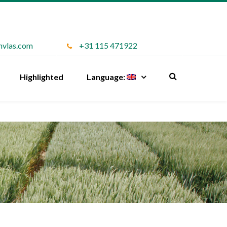
nvlas.com
+31 115 471922
Highlighted
Language: